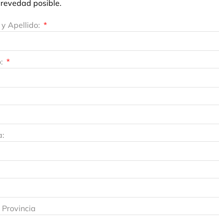
revedad posible.
y Apellido:
o:
a:
 Provincia