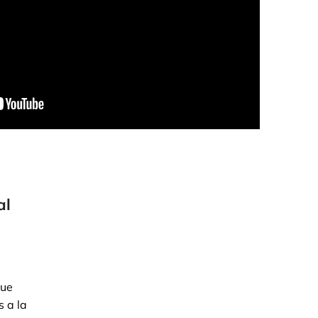
al
que
s a la