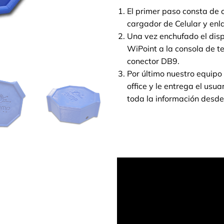
El primer paso consta de 
cargador de Celular y enla
Una vez enchufado el disp
WiPoint a la consola de te
conector DB9.
Por último nuestro equipo
office y le entrega el us
toda la información desde 
Mire nuestro spot y obtenga
interfaz entre TLS 250/350 y