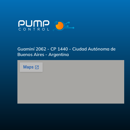
Guaminí 2062 - CP 1440 - Ciudad Autónoma de
Buenos Aires - Argentina