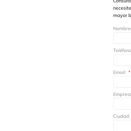
Consúlt
necesite
mayor b
Nombre 
Teléfon
Email:
Empres
Ciudad: