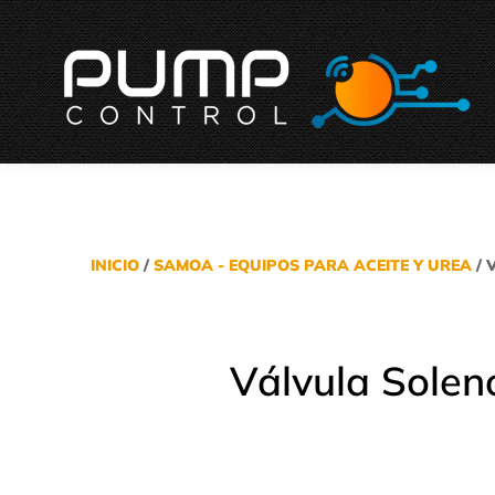
INICIO
/
SAMOA - EQUIPOS PARA ACEITE Y UREA
/ 
Válvula Solen