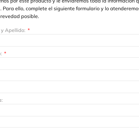
enos por este producto y le enviaremos toda la información 
. Para ello, complete el siguiente formulario y lo atenderemo
revedad posible.
y Apellido:
o:
a: